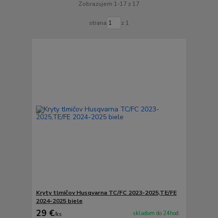
Zobrazujem 1-17 z 17
strana
z 1
Kryty tlmičov Husqvarna TC/FC 2023-2025,TE/FE
2024-2025 biele
29 €
skladom do 24hod.
/
ks