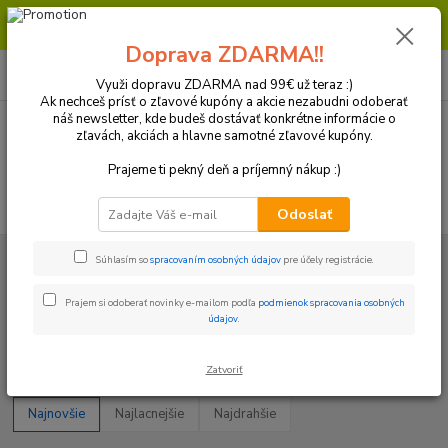
Milí zákazníci, pri objednávke nad 99€ získate poštovné ZDARMA.
Prajeme Vám príjemný nákup.
Doprava ZDARMA!!
0
ks
+421 918 772 618
za
0 €
(Po-Pia, 8:30-16:30 hod.)
Využi dopravu ZDARMA nad 99€ už teraz :)
Ak nechceš prísť o zľavové kupóny a akcie nezabudni odoberať
náš newsletter, kde budeš dostávať konkrétne informácie o
zľavách, akciách a hlavne samotné zľavové kupóny.
Menu
Prajeme ti pekný deň a príjemný nákup :)
Hľadať
Odoslať
Úvod
Plasty a Kryty
Gas-gas
Kryty tlmičov
Súhlasím so
spracovaním osobných údajov
pre účely registrácie.
Kryty tlmičov
Prajem si odoberať novinky e-mailom podľa
podmienok spracovania osobných
údajov
.
Upresniť parametre
Zatvoriť
Najnovšie
Najlacnejšie
Najdrahšie