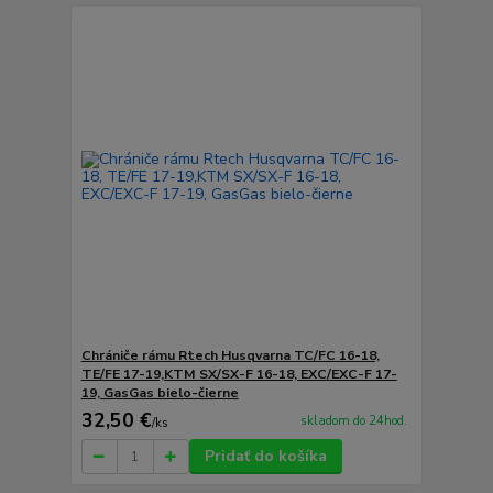
Chrániče rámu Rtech Husqvarna TC/FC 16-18,
TE/FE 17-19,KTM SX/SX-F 16-18, EXC/EXC-F 17-
19, GasGas bielo-čierne
32,50 €
skladom do 24hod.
/
ks
Pridať do košíka