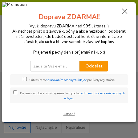
Milí zákazníci, pri objednávke nad 99€ získate poštovné ZDARMA.
Prajeme Vám príjemný nákup.
Doprava ZDARMA!!
0
ks
+421 918 772 618
za
0 €
(Po-Pia, 8:30-16:30 hod.)
Využi dopravu ZDARMA nad 99€ už teraz :)
Ak nechceš prísť o zľavové kupóny a akcie nezabudni odoberať
náš newsletter, kde budeš dostávať konkrétne informácie o
zľavách, akciách a hlavne samotné zľavové kupóny.
Menu
Prajeme ti pekný deň a príjemný nákup :)
Hľadať
Odoslať
Úvod
Plasty a Kryty
Husqvarna
Kryty rámu
Súhlasím so
spracovaním osobných údajov
pre účely registrácie.
Kryty rámu
Prajem si odoberať novinky e-mailom podľa
podmienok spracovania osobných
údajov
.
Upresniť parametre
Zatvoriť
Najnovšie
Najlacnejšie
Najdrahšie