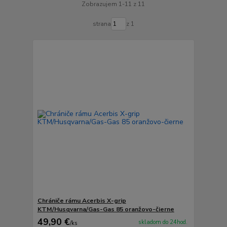
Zobrazujem 1-11 z 11
strana
z 1
Chrániče rámu Acerbis X-grip
KTM/Husqvarna/Gas-Gas 85 oranžovo-čierne
49,90 €
skladom do 24hod.
/
ks