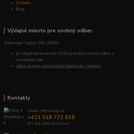
Kontakty
Blog
Výdajné miesto pre osobný odber.
Čierne nad Topľou 290, 09434
pri objednaní tovaru do 13:00 je možný osobný odber v
nasledujúci deň
odber prosím vopred hlásiť telefonicky / mailom
.
Kontakty
Oliver z Modshop.sk
+421 918 772 618
(Po-Pia, 8:30-16:30 hod.)