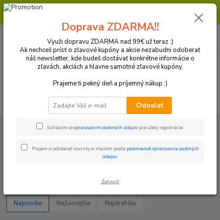
Milí zákazníci, pri objednávke nad 99€ získate poštovné ZDARMA.
Prajeme Vám príjemný nákup.
Doprava ZDARMA!!
0
ks
+421 918 772 618
za
0 €
(Po-Pia, 8:30-16:30 hod.)
Využi dopravu ZDARMA nad 99€ už teraz :)
Ak nechceš prísť o zľavové kupóny a akcie nezabudni odoberať
náš newsletter, kde budeš dostávať konkrétne informácie o
zľavách, akciách a hlavne samotné zľavové kupóny.
Menu
Prajeme ti pekný deň a príjemný nákup :)
Hľadať
Odoslať
Úvod
Plasty a Kryty
Honda
Kryty zapaľovania
Súhlasím so
spracovaním osobných údajov
pre účely registrácie.
Kryty zapaľovania
Prajem si odoberať novinky e-mailom podľa
podmienok spracovania osobných
údajov
.
Upresniť parametre
Zatvoriť
Najnovšie
Najlacnejšie
Najdrahšie