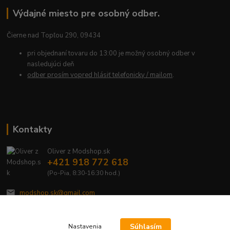
Výdajné miesto pre osobný odber.
Čierne nad Topľou 290, 09434
pri objednaní tovaru do 13:00 je možný osobný odber v
nasledujúci deň
odber prosím vopred hlásiť telefonicky / mailom
.
Kontakty
Oliver z Modshop.sk
+421 918 772 618
(Po-Pia, 8:30-16:30 hod.)
modshop.sk@gmail.com
Súhlasím
Nastavenia