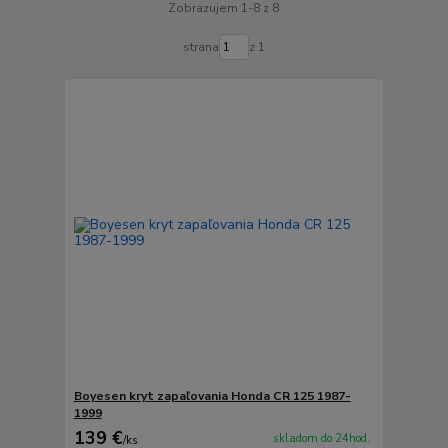
Zobrazujem 1-8 z 8
strana
z 1
Boyesen kryt zapaľovania Honda CR 125 1987-
1999
139 €
skladom do 24hod.
/
ks