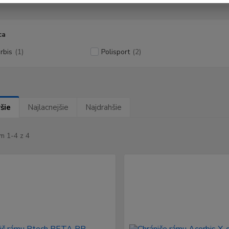
ca
rbis
(1)
Polisport
(2)
šie
Najlacnejšie
Najdrahšie
m 1-4 z 4