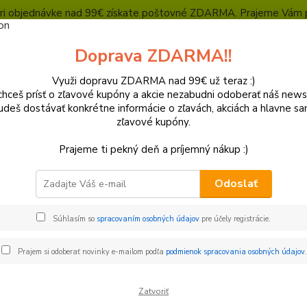
, pri objednávke nad 99€ získate poštovné ZDARMA. Prajeme Vám 
Heuréka - overené zákazníkmi
Polepy a grafika
SUPERMOTO Presta
Doprava ZDARMA!!
Kontakty
Ochrana súkromia
Využi dopravu ZDARMA nad 99€ už teraz :)
hceš prísť o zľavové kupóny a akcie nezabudni odoberať náš news
Neviet
Hľadať
udeš dostávať konkrétne informácie o zľavách, akciách a hlavne s
+421
zľavové kupóny.
(Po-Pi
Prajeme ti pekný deň a príjemný nákup :)
lasty a Kryty
Beta
Kryty rámu
Odoslať
y rámu
Súhlasím so
spracovaním osobných údajov
pre účely registrácie.
€
Od
Prajem si odoberať novinky e-mailom podľa
podmienok spracovania osobných údajov
.
Zatvoriť
adom
Novinka
Akcia
Doprava ZADARMO
TO