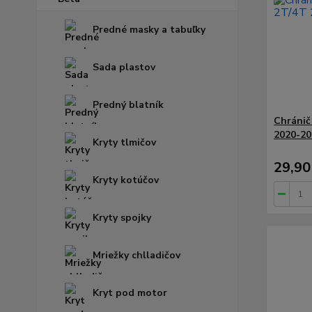
Predné masky a tabuľky
Sada plastov
Predný blatník
Chránič
2020-20
Kryty tlmičov
29,90
Kryty kotúčov
Kryty spojky
Mriežky chlladičov
Kryt pod motor