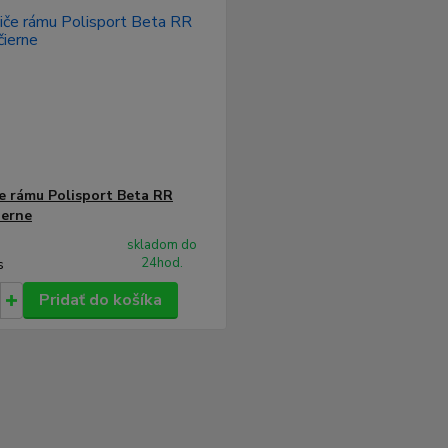
e rámu Polisport Beta RR
ierne
skladom do
24hod.
s
Pridať do košíka