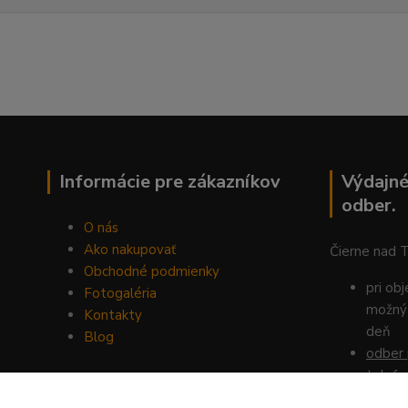
Informácie pre zákazníkov
Výdajné
odber.
O nás
Ako nakupovať
Čierne nad 
Obchodné podmienky
pri ob
Fotogaléria
možný 
Kontakty
deň
Blog
odber 
telefo