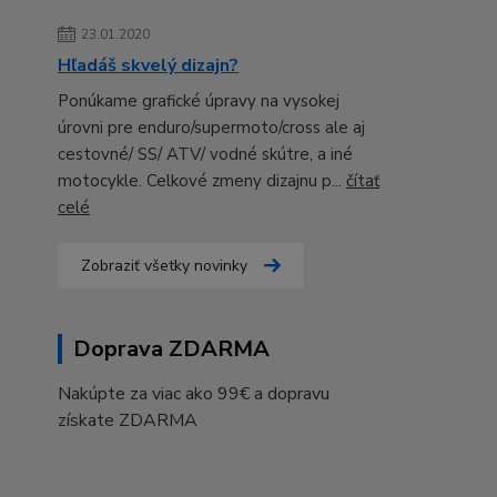
23.01.2020
Hľadáš skvelý dizajn?
Ponúkame grafické úpravy na vysokej
úrovni pre enduro/supermoto/cross ale aj
cestovné/ SS/ ATV/ vodné skútre, a iné
motocykle. Celkové zmeny dizajnu p...
čítať
celé
Zobraziť všetky novinky
Doprava ZDARMA
Nakúpte za viac ako 99€ a dopravu
získate ZDARMA