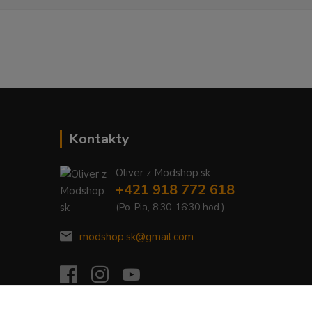
Kontakty
Oliver z Modshop.sk
+421 918 772 618
(Po-Pia, 8:30-16:30 hod.)
modshop.sk@gmail.com