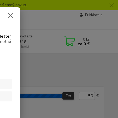
príjemný nákup.
vby
Prihlásenie
letter,
e si rady? Zavolajte.
0
ks
amotné
 918 772 618
za
0 €
a, 8:30-16:30 hod.)
Do
€
P produkt