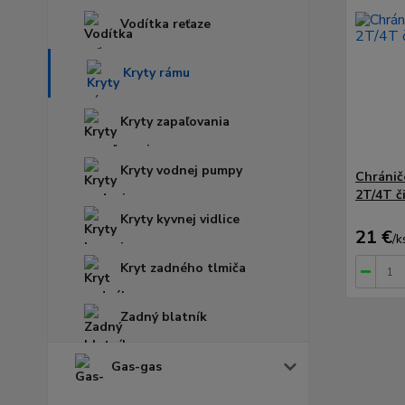
Vodítka reťaze
Kryty rámu
Kryty zapaľovania
Kryty vodnej pumpy
Chránič
2T/4T č
Kryty kyvnej vidlice
21 €
/
k
Kryt zadného tlmiča
Zadný blatník
Gas-gas