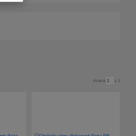
strana
z 1