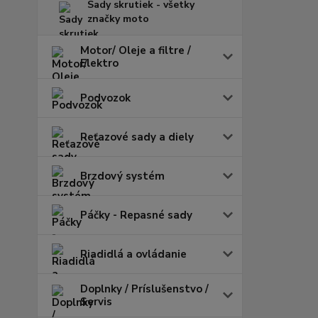
Sady skrutiek - všetky
značky moto
Motor/ Oleje a filtre /
Elektro
Podvozok
Reťazové sady a diely
Brzdový systém
Páčky - Repasné sady
Riadidlá a ovládanie
Doplnky / Príslušenstvo /
Servis