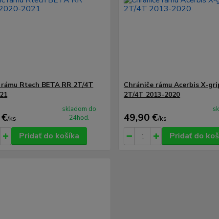
 rámu Rtech BETA RR 2T/4T
Chrániče rámu Acerbis X-gri
21
2T/4T 2013-2020
skladom do
s
 €
49,90 €
24hod.
/
ks
/
ks
Pridať do košíka
Pridať do koš