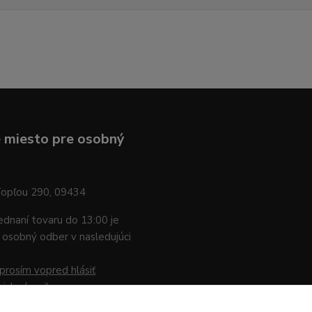
 miesto pre osobný
Topľou 290, 09434
jednaní tovaru do 13:00 je
osobný odber v nasledujúci
prosím vopred hlásiť
nicky / mailom
.