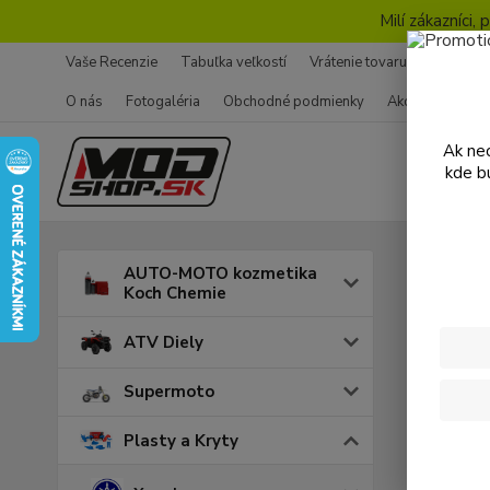
Milí zákazníci
Vaše Recenzie
Tabuľka veľkostí
Vrátenie tovaru - Formulár
O nás
Fotogaléria
Obchodné podmienky
Ako nakupovať
Ak nec
kde b
Úvod
P
AUTO-MOTO kozmetika
Koch Chemie
Kryt
ATV Diely
Supermoto
Cena:
Plasty a Kryty
Skl