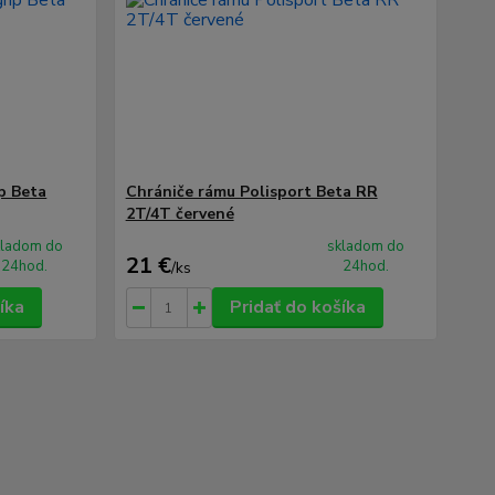
p Beta
Chrániče rámu Polisport Beta RR
2T/4T červené
kladom do
skladom do
21 €
24hod.
24hod.
/
ks
íka
Pridať do košíka