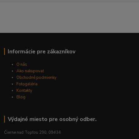
Informácie pre zákazníkov
O nás
Ako nakupovať
Obchodné podmienky
Fotogaléria
Kontakty
Blog
Výdajné miesto pre osobný odber.
Čierne nad Topľou 290, 09434