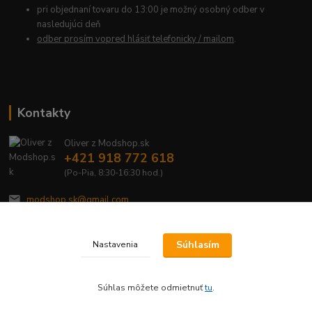
pri objednaní tovaru do 13:00 je možný osobný odber v
nasledujúci deň
odber prosím vopred hlásiť telefonicky / mailom
.
Kontakty
Oliver z Modshop.sk
+421 918 772 618
(Po-Pia, 8:30-16:30 hod.)
modshop.sk@gmail.com
Súhlasím
Nastavenia
Súhlas môžete odmietnuť
tu
.
Vytvorené na
Eshop-rychlo.sk