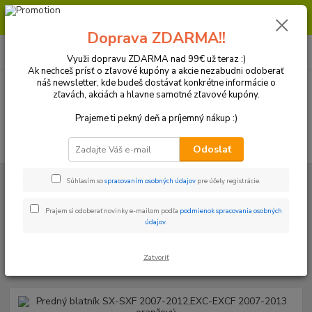
Milí zákazníci, pri objednávke nad 99€ získate poštovné ZDARMA.
Prajeme Vám príjemný nákup.
Doprava ZDARMA!!
0
ks
+421 918 772 618
za
0 €
(Po-Pia, 8:30-16:30 hod.)
Využi dopravu ZDARMA nad 99€ už teraz :)
Ak nechceš prísť o zľavové kupóny a akcie nezabudni odoberať
náš newsletter, kde budeš dostávať konkrétne informácie o
zľavách, akciách a hlavne samotné zľavové kupóny.
Menu
Prajeme ti pekný deň a príjemný nákup :)
Hľadať
Odoslať
Úvod
Plasty a Kryty
KTM
Predné blatníky
Predný blatník SX-
Súhlasím so
spracovaním osobných údajov
pre účely registrácie.
SXF 2007-2012,EXC-EXCF 2007-2013 oranžový
Prajem si odoberať novinky e-mailom podľa
podmienok spracovania osobných
Predný blatník SX-SXF 2007-
údajov
.
2012,EXC-EXCF 2007-2013
oranžový
Zatvoriť