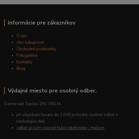
Informácie pre zákazníkov
O nás
Ako nakupovať
Obchodné podmienky
Fotogaléria
Kontakty
Blog
Výdajné miesto pre osobný odber.
Čierne nad Topľou 290, 09434
pri objednaní tovaru do 13:00 je možný osobný odber v
nasledujúci deň
odber prosím vopred hlásiť telefonicky / mailom
.