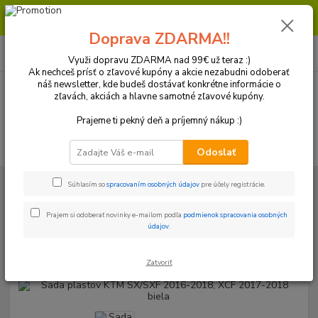
Milí zákazníci, pri objednávke nad 99€ získate poštovné ZDARMA.
Prajeme Vám príjemný nákup.
Doprava ZDARMA!!
0
ks
+421 918 772 618
za
0 €
(Po-Pia, 8:30-16:30 hod.)
Využi dopravu ZDARMA nad 99€ už teraz :)
Ak nechceš prísť o zľavové kupóny a akcie nezabudni odoberať
náš newsletter, kde budeš dostávať konkrétne informácie o
zľavách, akciách a hlavne samotné zľavové kupóny.
Menu
Prajeme ti pekný deň a príjemný nákup :)
Hľadať
Odoslať
Úvod
Plasty a Kryty
KTM
Plastové sady
Sada plastov KTM
Súhlasím so
spracovaním osobných údajov
pre účely registrácie.
SX/SXF 2016-2018, XCF 2017-2018 biela
Prajem si odoberať novinky e-mailom podľa
podmienok spracovania osobných
Sada plastov KTM SX/SXF 2016-
údajov
.
2018, XCF 2017-2018 biela
Zatvoriť