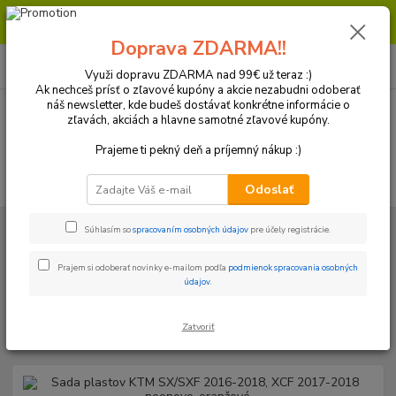
Milí zákazníci, pri objednávke nad 99€ získate poštovné ZDARMA.
Prajeme Vám príjemný nákup.
Doprava ZDARMA!!
0
ks
+421 918 772 618
za
0 €
(Po-Pia, 8:30-16:30 hod.)
Využi dopravu ZDARMA nad 99€ už teraz :)
Ak nechceš prísť o zľavové kupóny a akcie nezabudni odoberať
náš newsletter, kde budeš dostávať konkrétne informácie o
zľavách, akciách a hlavne samotné zľavové kupóny.
Menu
Prajeme ti pekný deň a príjemný nákup :)
Hľadať
Odoslať
Úvod
Plasty a Kryty
KTM
Plastové sady
Sada plastov KTM
Súhlasím so
spracovaním osobných údajov
pre účely registrácie.
SX/SXF 2016-2018, XCF 2017-2018 neonovo-oranžové
Prajem si odoberať novinky e-mailom podľa
podmienok spracovania osobných
Sada plastov KTM SX/SXF 2016-
údajov
.
2018, XCF 2017-2018 neonovo-
oranžové
Zatvoriť