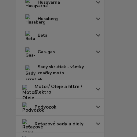
Husqvarna
Husaberg
Beta
Gas-gas
Sady skrutiek - všetky
značky moto
Motor/ Oleje a filtre /
Elektro
Podvozok
Reťazové sady a diely