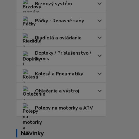
Brzdový systém
Páčky - Repasné sady
Riadidlá a ovládanie
Doplnky / Príslušenstvo /
Servis
Kolesá a Pneumatiky
Oblečenie a výstroj
Polepy na motorky a ATV
Novinky