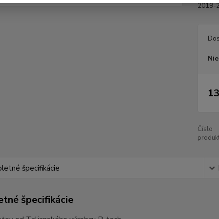
2019-2
Dos
Nie
13
Číslo
produkt
etné špecifikácie
tné špecifikácie