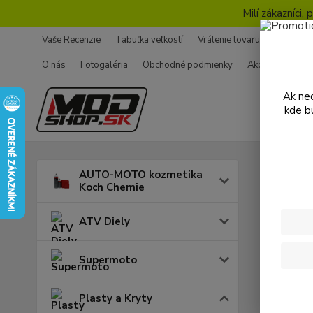
Milí zákazníci
Vaše Recenzie
Tabuľka veľkostí
Vrátenie tovaru - Formulár
O nás
Fotogaléria
Obchodné podmienky
Ako nakupovať
Ak nec
kde b
Úvod
P
AUTO-MOTO kozmetika
Koch Chemie
Sada
ATV Diely
Supermoto
Plasty a Kryty