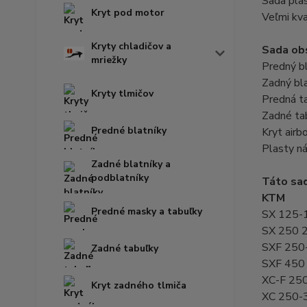
Sada pla
Kryt pod motor
Veľmi kva
Kryty chladičov a
Sada ob
mriežky
Predný bl
Zadný bla
Kryty tlmičov
Predná t
Zadné tab
Predné blatníky
Kryt airb
Plasty ná
Zadné blatníky a
podblatníky
Táto sad
KTM
Predné masky a tabuľky
SX 125-
SX 250 
SXF 250
Zadné tabuľky
SXF 450
XC-F 25
Kryt zadného tlmiča
XC 250-