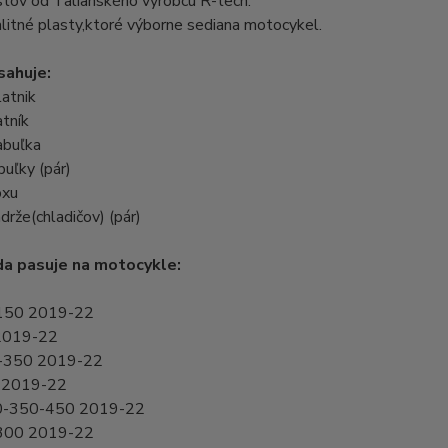
stov od Talianského výrobcu R-tech.
litné plasty,ktoré výborne sediana motocykel.
sahuje:
atnik
tník
abuľka
uľky (pár)
oxu
drže(chladičov) (pár)
a pasuje na motocykle:
150 2019-22
2019-22
-350 2019-22
 2019-22
0-350-450 2019-22
300 2019-22