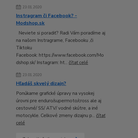
23.01.2020
Instragram či Facebook? -
Modshop.sk
Neviete si poradiť? Radi Vám poradíme aj
na našom Instragrame, Facebooku ,či
Tiktoku
Facebook: https://www.facebook.com/Mo
dshop.sk/ Instagram: ht...
čítať celé
23.01.2020
Hľadáš skvelý dizajn?
Ponúkame grafické úpravy na vysokej
úrovni pre enduro/supermoto/cross ale aj
cestovné/ SS/ ATV/ vodné skútre, a iné
motocykle. Celkové zmeny dizajnu p...
čítať
celé