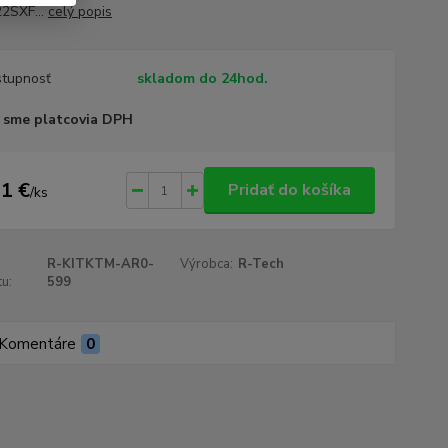
2SXF...
celý popis
tupnosť
skladom do 24hod.
 sme platcovia DPH
1 €
Pridať do košíka
/
ks
R-KITKTM-AR0-
Výrobca:
R-Tech
u:
599
Komentáre
0