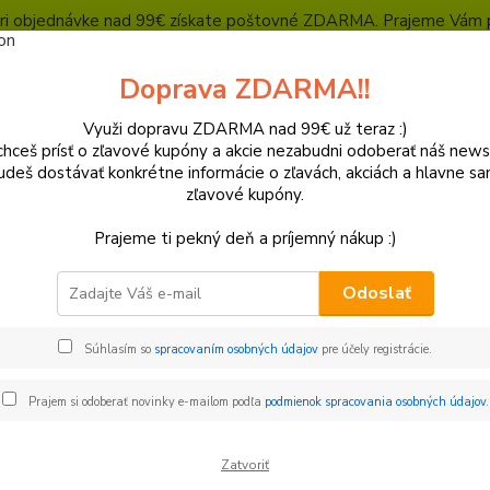
, pri objednávke nad 99€ získate poštovné ZDARMA. Prajeme Vám 
Heuréka - overené zákazníkmi
Polepy a grafika
SUPERMOTO Presta
Doprava ZDARMA!!
Kontakty
Ochrana súkromia
Využi dopravu ZDARMA nad 99€ už teraz :)
hceš prísť o zľavové kupóny a akcie nezabudni odoberať náš news
Neviet
Hľadať
udeš dostávať konkrétne informácie o zľavách, akciách a hlavne s
+421
zľavové kupóny.
(Po-Pi
Prajeme ti pekný deň a príjemný nákup :)
lasty a Kryty
KTM
Plastové sady
Sada plastov KTM SX/SXF/X
Odoslať
 plastov KTM SX/SXF/XC-F 201
Súhlasím so
spracovaním osobných údajov
pre účely registrácie.
Sada p
plasty
Prajem si odoberať novinky e-mailom podľa
podmienok spracovania osobných údajov
.
blatni
airbox
Zatvoriť
motoc