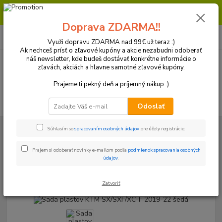
Milí zákazníci, pri objednávke nad 99€ získate poštovné ZDARMA.
Prajeme Vám príjemný nákup.
Doprava ZDARMA!!
0
ks
+421 918 772 618
za
0 €
(Po-Pia, 8:30-16:30 hod.)
Využi dopravu ZDARMA nad 99€ už teraz :)
Ak nechceš prísť o zľavové kupóny a akcie nezabudni odoberať
náš newsletter, kde budeš dostávať konkrétne informácie o
zľavách, akciách a hlavne samotné zľavové kupóny.
Menu
Prajeme ti pekný deň a príjemný nákup :)
Hľadať
Odoslať
Úvod
Plasty a Kryty
KTM
Plastové sady
Sada plastov KTM
Súhlasím so
spracovaním osobných údajov
pre účely registrácie.
SX/SXF/XC-F 2019-22 šedá
Prajem si odoberať novinky e-mailom podľa
podmienok spracovania osobných
Sada plastov KTM SX/SXF/XC-F
údajov
.
2019-22 šedá
Zatvoriť