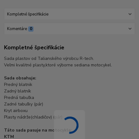
Kompletné špecifikácie
Komentáre
0
Kompletné špecifikácie
Sada plastov od Talianského výrobcu R-tech.
Veľmi kvalitné plasty,ktoré výborne sediana motocykel.
Sada obsahuje:
Predný blatnik
Zadný blatník
Predná tabuľka
Zadné tabuľky (pár)
Kryt airboxu
Plasty nádrže(chladičov) (pár)
Táto sada pasuje na motocykle:
KTM