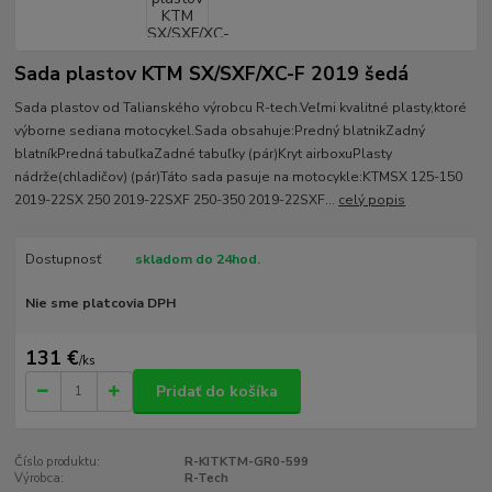
Sada plastov KTM SX/SXF/XC-F 2019 šedá
Sada plastov od Talianského výrobcu R-tech.Veľmi kvalitné plasty,ktoré
výborne sediana motocykel.Sada obsahuje:Predný blatnikZadný
blatníkPredná tabuľkaZadné tabuľky (pár)Kryt airboxuPlasty
nádrže(chladičov) (pár)Táto sada pasuje na motocykle:KTMSX 125-150
2019-22SX 250 2019-22SXF 250-350 2019-22SXF...
celý popis
Dostupnosť
skladom do 24hod.
Nie sme platcovia DPH
131 €
/
ks
Pridať do košíka
Číslo produktu:
R-KITKTM-GR0-599
Výrobca:
R-Tech