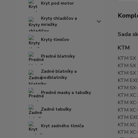
Kryt pod motor
Komple
Kryty chladičov a
mriežky
Sada sk
Kryty tlmičov
KTM
Predné blatníky
KTM SX 
KTM SX 
Zadné blatníky a
KTM SX 
podblatníky
KTM EXC
KTM SX-
Predné masky a tabuľky
KTM XC 
KTM XC-
Zadné tabuľky
KTM XC-
KTM EXC
KTM XC 
Kryt zadného tlmiča
KTM XC-