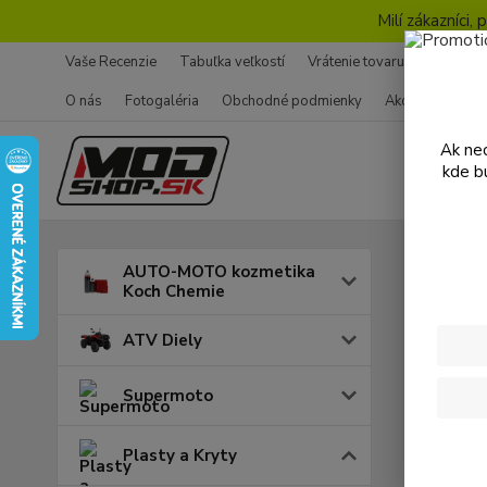
Milí zákazníci
Vaše Recenzie
Tabuľka veľkostí
Vrátenie tovaru - Formulár
O nás
Fotogaléria
Obchodné podmienky
Ako nakupovať
Ak nec
kde b
Úvod
P
AUTO-MOTO kozmetika
Koch Chemie
Sada
ATV Diely
201
Supermoto
Plasty a Kryty