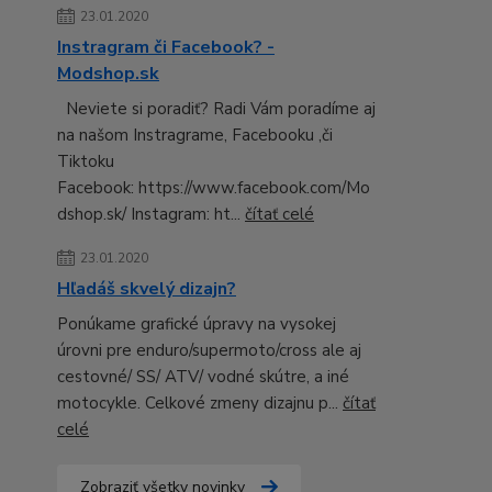
23.01.2020
Instragram či Facebook? -
Modshop.sk
Neviete si poradiť? Radi Vám poradíme aj
na našom Instragrame, Facebooku ,či
Tiktoku
Facebook: https://www.facebook.com/Mo
dshop.sk/ Instagram: ht...
čítať celé
23.01.2020
Hľadáš skvelý dizajn?
Ponúkame grafické úpravy na vysokej
úrovni pre enduro/supermoto/cross ale aj
cestovné/ SS/ ATV/ vodné skútre, a iné
motocykle. Celkové zmeny dizajnu p...
čítať
celé
Zobraziť všetky novinky