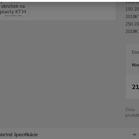
2018 p
150 20
2018K
250 2
2018KT
Dos
Nie
21
Číslo
produkt
etné špecifikácie