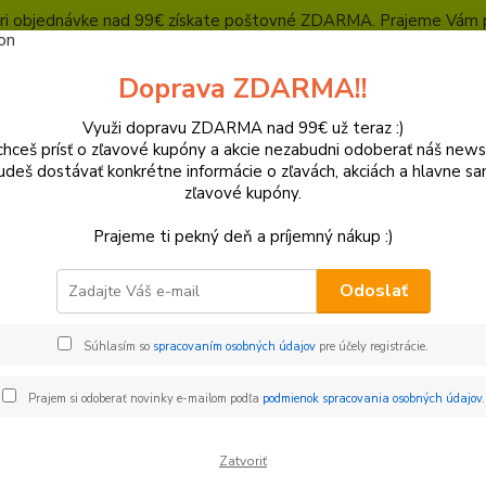
, pri objednávke nad 99€ získate poštovné ZDARMA. Prajeme Vám 
Heuréka - overené zákazníkmi
Polepy a grafika
SUPERMOTO Presta
Doprava ZDARMA!!
Kontakty
Ochrana súkromia
Využi dopravu ZDARMA nad 99€ už teraz :)
hceš prísť o zľavové kupóny a akcie nezabudni odoberať náš news
Neviet
Hľadať
udeš dostávať konkrétne informácie o zľavách, akciách a hlavne s
+421
zľavové kupóny.
(Po-Pi
Prajeme ti pekný deň a príjemný nákup :)
lasty a Kryty
KTM
Plastové sady
Sada skrutiek na plasty KT
Odoslať
 skrutiek na plasty KTM SX/SX
8
Súhlasím so
spracovaním osobných údajov
pre účely registrácie.
Sada
Prajem si odoberať novinky e-mailom podľa
podmienok spracovania osobných údajov
.
2018
Zatvoriť
Sada s