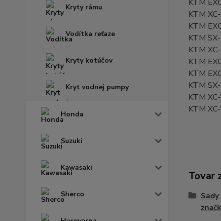
KTM EXC
Kryty rámu
KTM XC-
KTM EXC
Vodítka reťaze
KTM SX-
KTM XC-
Kryty kotúčov
KTM EXC
KTM EXC
KTM SX-
Kryt vodnej pumpy
KTM XC-
KTM XC-
Honda
Suzuki
Kawasaki
Tovar 
Sherco
Sady 
znač
Husqvarna