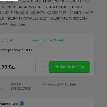
asuje na motocykle: KTM KTM SX 125 2016 - 2018KTM SX
16 - 2018KTM SX 250 2016 - 2018KTM EXC 250 2017 -
TM SX-F 250 2016 - 2018KTM XC 250 2017 - 2018KTM XC-F
016 - 2018KTM XC-W 250 2017 - 2018KTM EXC 300 2017 -
M X...
celý popis
tupnosť
skladom do 24hod.
 sme platcovia DPH
,90 €
Pridať do košíka
/
ks
B-KTM-
Výrobca:
ZAP Technix
u:
16SXC17EXC
Komentáre
0