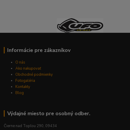
Informácie pre zákazníkov
O nás
Ako nakupovať
Obchodné podmienky
Fotogaléria
Kontakty
Blog
Výdajné miesto pre osobný odber.
Čierne nad Topľou 290, 09434