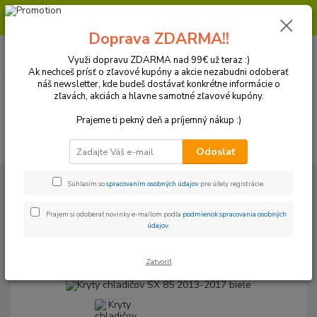
Milí zákazníci, pri objednávke nad 99€ získate poštovné ZDARMA.
Prajeme Vám príjemný nákup.
Doprava ZDARMA!!
0
ks
+421 918 772 618
za
0 €
(Po-Pia, 8:30-16:30 hod.)
Využi dopravu ZDARMA nad 99€ už teraz :)
Ak nechceš prísť o zľavové kupóny a akcie nezabudni odoberať
náš newsletter, kde budeš dostávať konkrétne informácie o
zľavách, akciách a hlavne samotné zľavové kupóny.
Menu
Prajeme ti pekný deň a príjemný nákup :)
Hľadať
Odoslať
Úvod
Plasty a Kryty
KTM
Kryty chladičov a mriežky
Kryty
Súhlasím so
spracovaním osobných údajov
pre účely registrácie.
chladičov
Kryty chladičov SX 85 2013-2017 biele
Prajem si odoberať novinky e-mailom podľa
podmienok spracovania osobných
Kryty chladičov SX 85 2013-2017
údajov
.
biele
Zatvoriť