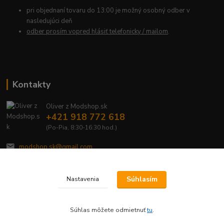
pri objednaní tovaru do 13:00 je možný osobný odber v
nasledujúci deň
odber prosím vopred hlásiť telefonicky / mailom
.
Kontakty
Oliver z Modshop.sk
+421 918 772 618
(Po-Pia, 8:30-16:30 hod.)
modshop.sk@gmail.com
Súhlasím
Nastavenia
Súhlas môžete odmietnuť
tu
.
Vytvorené na
Eshop-rychlo.sk