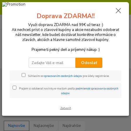
Milí zákazníci, pri objednávke nad 99€ získate poštovné ZDARMA.
Prajeme Vám príjemný nákup.
Doprava ZDARMA!!
0
ks
+421 918 772 618
za
0 €
(Po-Pia, 8:30-16:30 hod.)
Využi dopravu ZDARMA nad 99€ už teraz :)
Ak nechceš prísť o zľavové kupóny a akcie nezabudni odoberať
náš newsletter, kde budeš dostávať konkrétne informácie o
zľavách, akciách a hlavne samotné zľavové kupóny.
Menu
Prajeme ti pekný deň a príjemný nákup :)
Hľadať
Odoslať
Úvod
Plasty a Kryty
KTM
Kryty chladičov a mriežky
Kryty
Súhlasím so
spracovaním osobných údajov
pre účely registrácie.
chladičov
Prajem si odoberať novinky e-mailom podľa
podmienok spracovania osobných
Kryty chladičov
údajov
.
Upresniť parametre
Zatvoriť
Najnovšie
Najlacnejšie
Najdrahšie