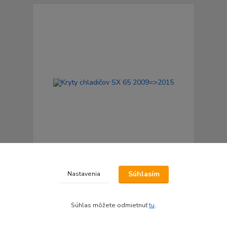
Kryty chladičov SX 65 2009=>2015
Súhlasím
Nastavenia
41 €
skladom do 24hod.
/
ks
Pridať do košíka
Súhlas môžete odmietnuť
tu
.