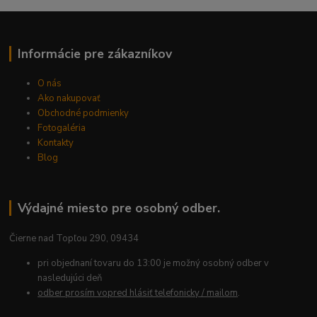
Informácie pre zákazníkov
O nás
Ako nakupovať
Obchodné podmienky
Fotogaléria
Kontakty
Blog
Výdajné miesto pre osobný odber.
Čierne nad Topľou 290, 09434
pri objednaní tovaru do 13:00 je možný osobný odber v
nasledujúci deň
odber prosím vopred hlásiť telefonicky / mailom
.