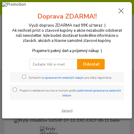
Milí zákazníci, pri objednávke nad 99€ získate poštovné ZDARMA.
Prajeme Vám príjemný nákup.
Doprava ZDARMA!!
0
ks
+421 918 772 618
za
0 €
(Po-Pia, 8:30-16:30 hod.)
Využi dopravu ZDARMA nad 99€ už teraz :)
Ak nechceš prísť o zľavové kupóny a akcie nezabudni odoberať
náš newsletter, kde budeš dostávať konkrétne informácie o
zľavách, akciách a hlavne samotné zľavové kupóny.
Menu
Prajeme ti pekný deň a príjemný nákup :)
Hľadať
Odoslať
Úvod
Plasty a Kryty
KTM
Kryty chladičov a mriežky
Kryty
Súhlasím so
spracovaním osobných údajov
pre účely registrácie.
chladičov
Kryty chladičov SX/SXF 07-10, EXC-EXCF 08-11 biele
Prajem si odoberať novinky e-mailom podľa
podmienok spracovania osobných
Kryty chladičov SX/SXF 07-10,
údajov
.
EXC-EXCF 08-11 biele
Zatvoriť