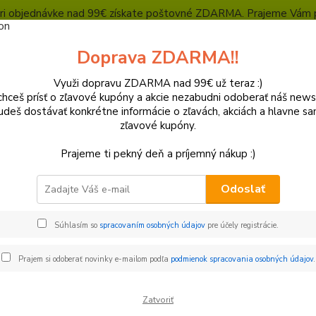
, pri objednávke nad 99€ získate poštovné ZDARMA. Prajeme Vám 
Heuréka - overené zákazníkmi
Polepy a grafika
SUPERMOTO Presta
Doprava ZDARMA!!
Kontakty
Ochrana súkromia
Využi dopravu ZDARMA nad 99€ už teraz :)
hceš prísť o zľavové kupóny a akcie nezabudni odoberať náš news
Neviet
Hľadať
udeš dostávať konkrétne informácie o zľavách, akciách a hlavne s
+421
zľavové kupóny.
(Po-Pi
Prajeme ti pekný deň a príjemný nákup :)
lasty a Kryty
KTM
Kryty chladičov a mriežky
Kryty chladičov
Odoslať
y chladičov SX/SXF/XC-F 16-18
Súhlasím so
spracovaním osobných údajov
pre účely registrácie.
ne
Prajem si odoberať novinky e-mailom podľa
podmienok spracovania osobných údajov
.
Kryt
EXC/
Zatvoriť