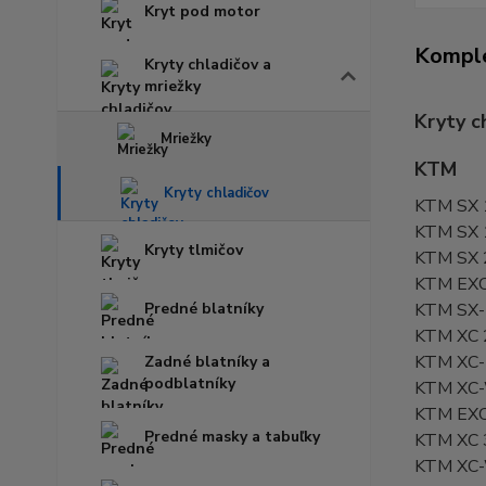
Kryt pod motor
Komple
Kryty chladičov a
mriežky
Kryty c
Mriežky
KTM
Kryty chladičov
KTM SX 
KTM SX 
Kryty tlmičov
KTM SX 
KTM EXC
Predné blatníky
KTM SX-
KTM XC 
KTM XC-
Zadné blatníky a
podblatníky
KTM XC-
KTM EXC
Predné masky a tabuľky
KTM XC 
KTM XC-