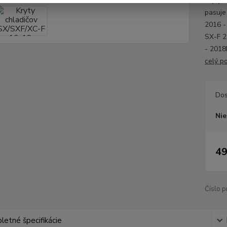
Kryty 
pasuje
2016 
SX-F 2
- 2018
celý p
Dos
Nie
49
Číslo p
etné špecifikácie