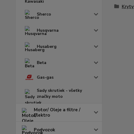
Kryty
Sherco
Husqvarna
Husaberg
Beta
Gas-gas
Sady skrutiek - všetky
značky moto
Motor/ Oleje a filtre /
Elektro
Podvozok