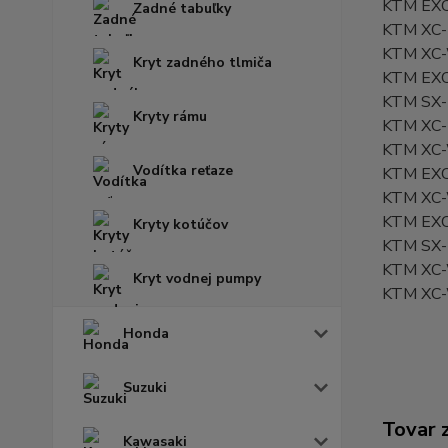
KTM EXC
Zadné tabuľky
KTM XC-
KTM XC-
Kryt zadného tlmiča
KTM EXC
KTM SX-
Kryty rámu
KTM XC-
KTM XC-
Vodítka reťaze
KTM EXC
KTM XC-
KTM EXC
Kryty kotúčov
KTM SX-
KTM XC-
Kryt vodnej pumpy
KTM XC-
Honda
Suzuki
Tovar 
Kawasaki