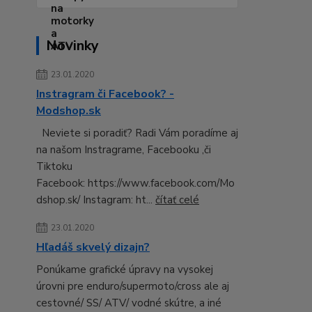
Novinky
23.01.2020
Instragram či Facebook? -
Modshop.sk
Neviete si poradiť? Radi Vám poradíme aj
na našom Instragrame, Facebooku ,či
Tiktoku
Facebook: https://www.facebook.com/Mo
dshop.sk/ Instagram: ht...
čítať celé
23.01.2020
Hľadáš skvelý dizajn?
Ponúkame grafické úpravy na vysokej
úrovni pre enduro/supermoto/cross ale aj
cestovné/ SS/ ATV/ vodné skútre, a iné