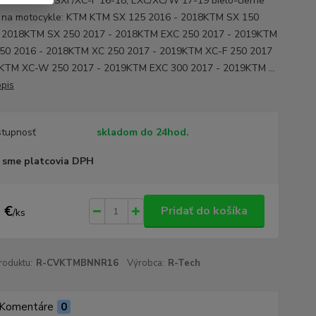
chladičov SX/SXF/XC-F 16-18, EXC/XC/W 17-19 bielo-čierne
 na motocykle: KTM KTM SX 125 2016 - 2018KTM SX 150
- 2018KTM SX 250 2017 - 2018KTM EXC 250 2017 - 2019KTM
50 2016 - 2018KTM XC 250 2017 - 2019KTM XC-F 250 2017
KTM XC-W 250 2017 - 2019KTM EXC 300 2017 - 2019KTM ...
opis
tupnosť
skladom do 24hod.
 sme platcovia DPH
 €
Pridať do košíka
/
ks
roduktu:
R-CVKTMBNNR16
Výrobca:
R-Tech
Komentáre
0