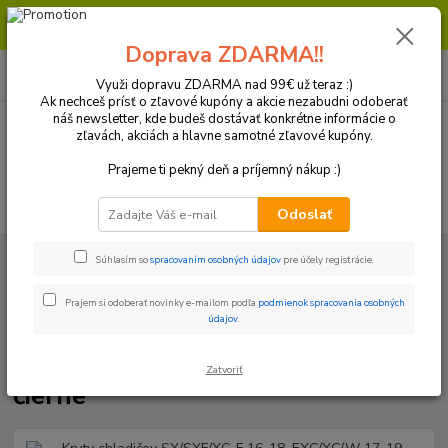
Milí zákazníci, pri objednávke nad 99€ získate poštovné ZDARMA.
Prajeme Vám príjemný nákup.
Doprava ZDARMA!!
0
ks
+421 918 772 618
za
0 €
(Po-Pia, 8:30-16:30 hod.)
Využi dopravu ZDARMA nad 99€ už teraz :)
Ak nechceš prísť o zľavové kupóny a akcie nezabudni odoberať
náš newsletter, kde budeš dostávať konkrétne informácie o
zľavách, akciách a hlavne samotné zľavové kupóny.
Menu
Prajeme ti pekný deň a príjemný nákup :)
Hľadať
Odoslať
Úvod
Plasty a Kryty
KTM
Kryty chladičov a mriežky
Kryty
Súhlasím so
spracovaním osobných údajov
pre účely registrácie.
chladičov
Kryty chladičov SX/SXF/XC-F 16-18, EXC/XC/W 17-19 oranžovo-
čierne
Prajem si odoberať novinky e-mailom podľa
podmienok spracovania osobných
údajov
.
Kryty chladičov SX/SXF/XC-F 16-
18, EXC/XC/W 17-19 oranžovo-
Zatvoriť
čierne