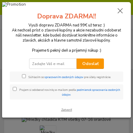
Milí zákazníci, pri objednávke nad 99€ získate poštovné ZDARMA.
Prajeme Vám príjemný nákup.
Doprava ZDARMA!!
0
ks
+421 918 772 618
za
0 €
(Po-Pia, 8:30-16:30 hod.)
Využi dopravu ZDARMA nad 99€ už teraz :)
Ak nechceš prísť o zľavové kupóny a akcie nezabudni odoberať
náš newsletter, kde budeš dostávať konkrétne informácie o
zľavách, akciách a hlavne samotné zľavové kupóny.
Menu
Prajeme ti pekný deň a príjemný nákup :)
Hľadať
Odoslať
Úvod
Plasty a Kryty
KTM
Kryty chladičov a mriežky
Mriežky
Súhlasím so
spracovaním osobných údajov
pre účely registrácie.
Mriežky chladiča KTM všetky 07-16 oranžové
Prajem si odoberať novinky e-mailom podľa
podmienok spracovania osobných
Mriežky chladiča KTM všetky 07-
údajov
.
16 oranžové
Zatvoriť