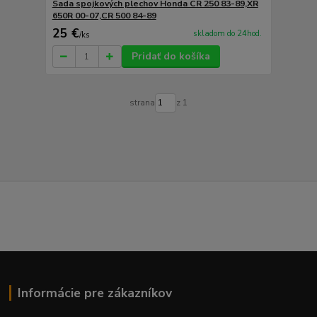
Sada spojkových plechov Honda CR 250 83-89,XR
650R 00-07,CR 500 84-89
25 €
skladom do 24hod.
/
ks
Pridať do košíka
strana
z 1
Informácie pre zákazníkov