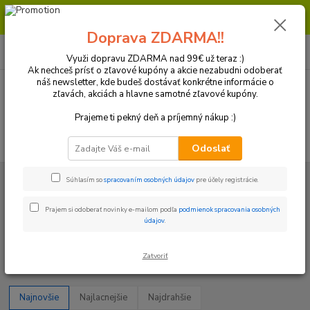
Milí zákazníci, pri objednávke nad 99€ získate poštovné ZDARMA.
Prajeme Vám príjemný nákup.
Doprava ZDARMA!!
0
ks
+421 918 772 618
za
0 €
(Po-Pia, 8:30-16:30 hod.)
Využi dopravu ZDARMA nad 99€ už teraz :)
Ak nechceš prísť o zľavové kupóny a akcie nezabudni odoberať
náš newsletter, kde budeš dostávať konkrétne informácie o
zľavách, akciách a hlavne samotné zľavové kupóny.
Menu
Prajeme ti pekný deň a príjemný nákup :)
Hľadať
Odoslať
Úvod
Motor/ Oleje a filtre / Elektro
Diely motora
Spojka
Spojkové
Súhlasím so
spracovaním osobných údajov
pre účely registrácie.
plechy
Prajem si odoberať novinky e-mailom podľa
podmienok spracovania osobných
Spojkové plechy
údajov
.
Upresniť parametre
Zatvoriť
Najnovšie
Najlacnejšie
Najdrahšie