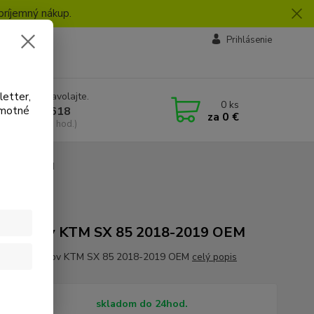
príjemný nákup.
vby
Prihlásenie
letter,
e si rady? Zavolajte.
0
ks
amotné
 918 772 618
za
0 €
a, 8:30-16:30 hod.)
018-2019 OEM
9 OEM
 plastov KTM SX 85 2018-2019 OEM
h Sada plastov KTM SX 85 2018-2019 OEM
celý popis
tupnosť
skladom do 24hod.