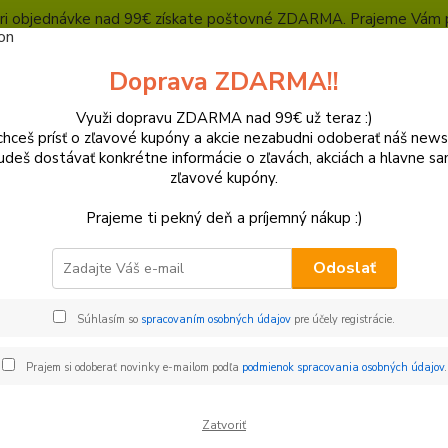
, pri objednávke nad 99€ získate poštovné ZDARMA. Prajeme Vám 
Heuréka - overené zákazníkmi
Polepy a grafika
SUPERMOTO Presta
Doprava ZDARMA!!
Kontakty
Ochrana súkromia
Využi dopravu ZDARMA nad 99€ už teraz :)
hceš prísť o zľavové kupóny a akcie nezabudni odoberať náš news
Neviet
Hľadať
udeš dostávať konkrétne informácie o zľavách, akciách a hlavne s
+421
zľavové kupóny.
(Po-Pi
Prajeme ti pekný deň a príjemný nákup :)
lasty a Kryty
KTM
Plastové sady
Sada plastov KTM SX 85 2
Odoslať
 plastov KTM SX 85 2018-201
Súhlasím so
spracovaním osobných údajov
pre účely registrácie.
Sada
R-tec
Prajem si odoberať novinky e-mailom podľa
podmienok spracovania osobných údajov
.
Zatvoriť
Dos