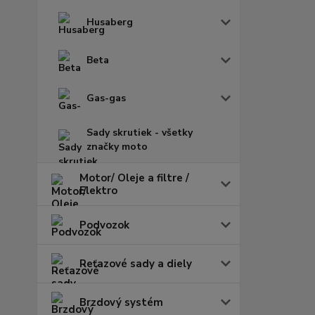
Husaberg
Beta
Gas-gas
Sady skrutiek - všetky
značky moto
Motor/ Oleje a filtre /
Elektro
Podvozok
Reťazové sady a diely
Brzdový systém