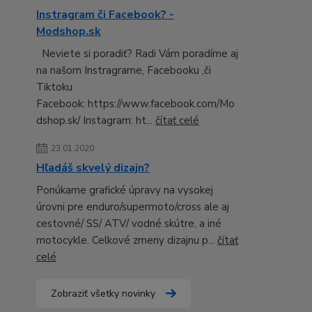
Instragram či Facebook? -
Modshop.sk
Neviete si poradiť? Radi Vám poradíme aj
na našom Instragrame, Facebooku ,či
Tiktoku
Facebook: https://www.facebook.com/Mo
dshop.sk/ Instagram: ht...
čítať celé
23.01.2020
Hľadáš skvelý dizajn?
Ponúkame grafické úpravy na vysokej
úrovni pre enduro/supermoto/cross ale aj
cestovné/ SS/ ATV/ vodné skútre, a iné
motocykle. Celkové zmeny dizajnu p...
čítať
celé
Zobraziť všetky novinky