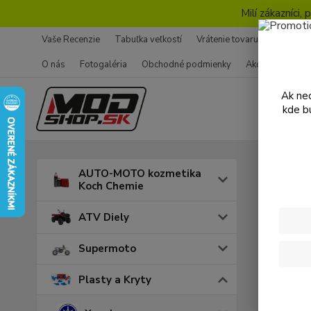
Milí zákazníci
Vaše Recenzie
Tabuľka veľkostí
Vrátenie tovaru - Formulár
O nás
Fotogaléria
Obchodné podmienky
Ako nakupovať
Ak nec
kde b
Úvod
P
AUTO-MOTO kozmetika
Koch Chemie
Sada
ATV Diely
Supermoto
Plasty a Kryty