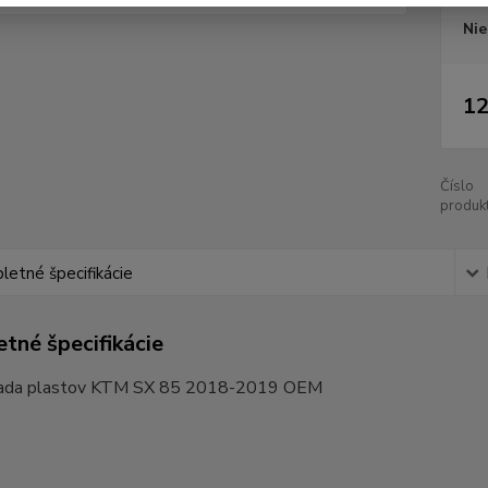
Nie
12
Číslo
produkt
etné špecifikácie
tné špecifikácie
Sada plastov KTM SX 85 2018-2019 OEM